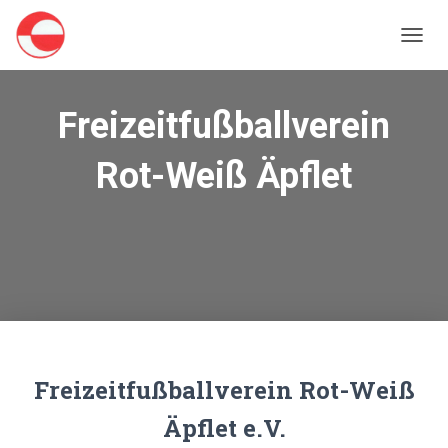
N
A
V
I
Freizeitfußballverein
G
A
Rot-Weiß Äpflet
T
I
O
N
U
M
S
C
H
A
L
T
Freizeitfußballverein Rot-Weiß
E
N
Äpflet e.V.