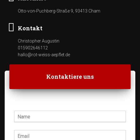
Otto-von-Puchberg-Straße 9, 93413 Cham
Kontakt
Christopher Augustin
015902646112
hallo@rot-weiss-aepflet.de
Kontaktiere uns
N
a
m
e
E
*
m