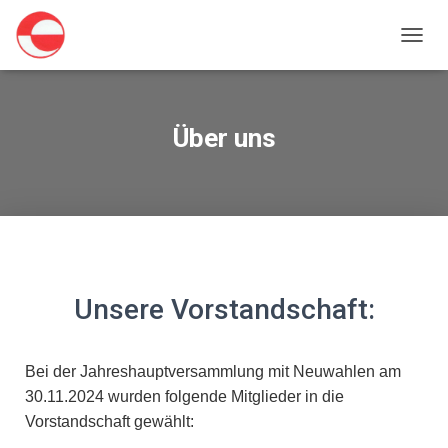
N
A
V
I
G
Über uns
A
T
I
O
N
U
M
S
C
Unsere Vorstandschaft:
H
A
L
Bei der Jahreshauptversammlung mit Neuwahlen am
T
E
30.11.2024 wurden folgende Mitglieder in die
N
Vorstandschaft gewählt: